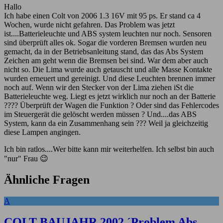
Hallo
Ich habe einen Colt von 2006 1.3 16V mit 95 ps. Er stand ca 4
Wochen, wurde nicht gefahren. Das Problem was jetzt
ist....Batterieleuchte und ABS system leuchten nur noch. Sensoren
sind überprüft alles ok. Sogar die vorderen Bremsen wurden neu
gemacht, da in der Betriebsanleitung stand, das das Abs System
Zeichen am geht wenn die Bremsen bei sind. War dem aber auch
nicht so. Die Lima wurde auch getauscht und alle Masse Kontakte
wurden erneuert und gereinigt. Und diese Leuchten brennen immer
noch auf. Wenn wir den Stecker von der Lima ziehen iSt die
Batterieleuchte weg. Liegt es jetzt wirklich nur noch an der Batterie
???? Überprüft der Wagen die Funktion ? Oder sind das Fehlercodes
im Steuergerät die gelöscht werden müssen ? Und....das ABS
System, kann da ein Zusammenhang sein ??? Weil ja gleichzeitig
diese Lampen angingen.
Ich bin ratlos....Wer bitte kann mir weiterhelfen. Ich selbst bin auch
"nur" Frau 😉
Ähnliche Fragen
A
COLT BAUJAHR 2002 ´Problem Abs