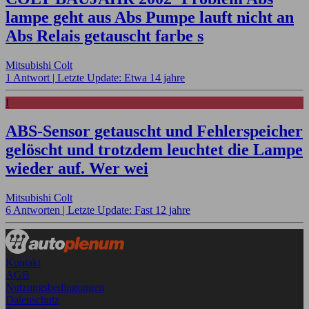
lampe geht aus Abs Pumpe lauft nicht an
Abs Relais getauscht farbe s
Mitsubishi Colt
1 Antwort |
Letzte Update: Etwa 14 jahre
I
ABS-Sensor getauscht und Fehlerspeicher
gelöscht und trotzdem leuchtet die Lampe
wieder auf. Wer wei
Mitsubishi Colt
6 Antworten |
Letzte Update: Fast 12 jahre
Kontakt
AGB
Nutzungsbedingungen
Datenschutz