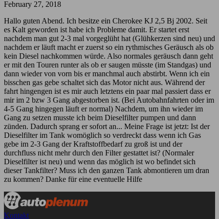
February 27, 2018
Hallo guten Abend. Ich besitze ein Cherokee KJ 2,5 Bj 2002. Seit
es Kalt geworden ist habe ich Probleme damit. Er startet erst
nachdem man gut 2-3 mal vorgeglüht hat (Glühkerzen sind neu) und
nachdem er läuft macht er zuerst so ein rythmisches Geräusch als ob
kein Diesel nachkommen würde. Also normales geräusch dann geht
er mit den Touren runter als ob er saugen müsste (im Standgas) und
dann wieder von vorn bis er manchmal auch abstirbt. Wenn ich ein
bisschen gas gebe schaltet sich das Motor nicht aus. Während der
fahrt hingengen ist es mir auch letztens ein paar mal passiert dass er
mir im 2 bzw 3 Gang abgestorben ist. (Bei Autobahnfahrten oder im
4-5 Gang hingegen läuft er normal) Nachdem, um ihn wieder im
Gang zu setzen musste ich beim Dieselfilter pumpen und dann
zünden. Dadurch sprang er sofort an... Meine Frage ist jetzt: Ist der
Dieselfilter im Tank womöglich so verdreckt dass wenn ich Gas
gebe im 2-3 Gang der Kraftstoffbedarf zu groß ist und der
durchfluss nicht mehr durch den Filter gestattet ist? (Normaler
Dieselfilter ist neu) und wenn das möglich ist wo befindet sich
dieser Tankfilter? Muss ich den ganzen Tank abmontieren um dran
zu kommen? Danke für eine eventuelle Hilfe
Kontakt