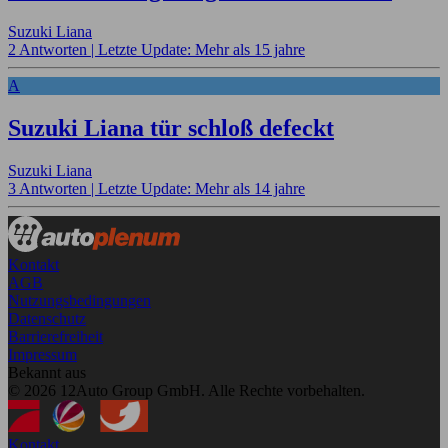
Suzuki Liana
2 Antworten |
Letzte Update: Mehr als 15 jahre
A
Suzuki Liana tür schloß defeckt
Suzuki Liana
3 Antworten |
Letzte Update: Mehr als 14 jahre
Kontakt
AGB
Nutzungsbedingungen
Datenschutz
Barrierefreiheit
Impressum
Bekannt aus
© 2026 12Auto Group GmbH. Alle Rechte vorbehalten.
Kontakt