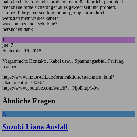
hallo,ich habe folgendes problem.mein rückfahrlicht geht nicht
mehr.neue birne,sicherungen,alles gewechselt und probiert.
stromzufuhr gemessen,kommt nur gering strom durch.
werkstatt meint,faules kabel???
was kann es noch sein,bitte?
herzlichen dank
J
jue47
September 19, 2018
Vergammelte Kontakte, Kabel usw. , Spannungsabfall Prüfung
machen.
https://www.motor-talk.de/forum/aktion/Attachment.html?
attachmentId=740864
https://www.youtube.com/watch?v=NjoDtujA-0w
Ähnliche Fragen
A
Suzuki Liana Ausfall