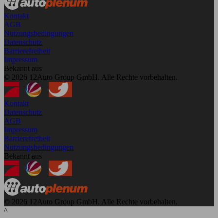
Kontakt
AGB
Nutzungsbedingungen
Datenschutz
Barrierefreiheit
Impressum
Bekannt aus
© 2026 12Auto Group GmbH. Alle Rechte vorbehalten.
Kontakt
Datenschutz
AGB
Impressum
Barrierefreiheit
Nutzungsbedingungen
Bekannt aus
© 2026 12Auto Group GmbH. Alle Rechte vorbehalten.
^