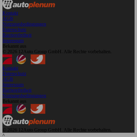
Kontakt
AGB
Nutzungsbedingungen
Datenschutz
Barrierefreiheit
Impressum
Bekannt aus
© 2026 12Auto Group GmbH. Alle Rechte vorbehalten.
Kontakt
Datenschutz
AGB
Impressum
Barrierefreiheit
Nutzungsbedingungen
Bekannt aus
© 2026 12Auto Group GmbH. Alle Rechte vorbehalten.
^