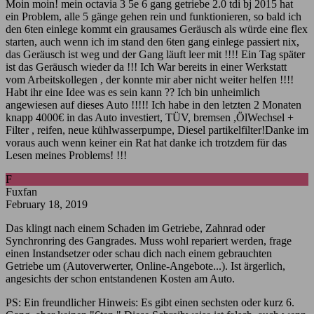
Moin moin! mein octavia 3 5e 6 gang getriebe 2.0 tdi bj 2015 hat
ein Problem, alle 5 gänge gehen rein und funktionieren, so bald ich
den 6ten einlege kommt ein grausames Geräusch als würde eine flex
starten, auch wenn ich im stand den 6ten gang einlege passiert nix,
das Geräusch ist weg und der Gang läuft leer mit !!!! Ein Tag später
ist das Geräusch wieder da !!! Ich War bereits in einer Werkstatt
vom Arbeitskollegen , der konnte mir aber nicht weiter helfen !!!!
Habt ihr eine Idee was es sein kann ?? Ich bin unheimlich
angewiesen auf dieses Auto !!!!! Ich habe in den letzten 2 Monaten
knapp 4000€ in das Auto investiert, TÜV, bremsen ,ÖlWechsel +
Filter , reifen, neue kühlwasserpumpe, Diesel partikelfilter!Danke im
voraus auch wenn keiner ein Rat hat danke ich trotzdem für das
Lesen meines Problems! !!!
F
Fuxfan
February 18, 2019
Das klingt nach einem Schaden im Getriebe, Zahnrad oder
Synchronring des Gangrades. Muss wohl repariert werden, frage
einen Instandsetzer oder schau dich nach einem gebrauchten
Getriebe um (Autoverwerter, Online-Angebote...). Ist ärgerlich,
angesichts der schon entstandenen Kosten am Auto.
PS: Ein freundlicher Hinweis: Es gibt einen sechsten oder kurz 6.