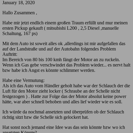
January 18, 2020
Hallo Zusammen ,
Habe mir jetzt endlich einem großen Traum erfüllt und mur meinen
ersten Pickup gekauft ( mitsubishi L200 , 2,5 Diesel ,manuelle
Schaltung, 167 ps)
Mit dem Auto ist soweit alles ok ,allerdings ist mir aufgefallen das
auf der Landstraße und auf der Autobahn folgendes Problem
Auftritt:
Im Bereich von 80 bis 100 kmh fängt der Motor an zu ruckeln.
Wenn ich Gas gebe verschwindet das Problem wieder... es nervt halt
bzw habe ich Angst es könnte schlimmer werden.
Habe eine Vermutung:
Als ich das Auto vom Händler geholt habe war der Schlauch der die
Luft für den Motor zieht locker ( Schraube an der Schelle nicht
festgezogen ) . Hatte zur Folge das der Motor absolut keine power
hätte, war aber schnell behoben und alles lief wieder wie es soll.
Ich würde da nochmal ansetzten und überprüfen ob der Schlauch
richtig sitzt bzw die Schelle sich gelockert hat.
Hat sonst noch jemand eine Idee was das sein könnte bzw wo ich
ansetzten Könnte?