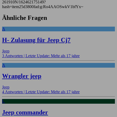
261910N/162462175149?
hash=item25d3800fad:g:Ro4AAOSwkV1bfYx~
Ähnliche Fragen
A
H- Zulasung für Jeep Cj7
Jeep
3 Antworten |
Letzte Update: Mehr als 17 jahre
A
Wrangler jeep
Jeep
4 Antworten |
Letzte Update: Mehr als 17 jahre
L
Jeep commander