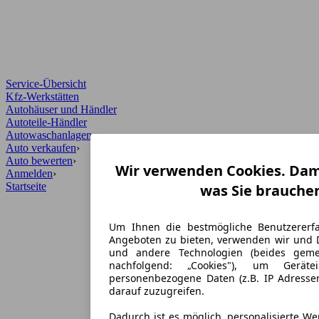
Service-Übersicht
Kfz-Werkstätten
Autohäuser und Händler
Autoteile-Händler
Autowaschanlagen
Auto verkaufen
›
Auto bewerten
›
Wir verwenden Cookies. Dami
Anmelden
›
Startseite
was Sie brauche
Um Ihnen die bestmögliche Benutzererf
Angeboten zu bieten, verwenden wir und D
und andere Technologien (beides gem
nachfolgend: „Cookies"), um Geräte
personenbezogene Daten (z.B. IP Adresse
darauf zuzugreifen.
Dadurch ist es möglich, personalisierte 