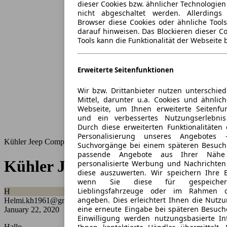
dieser Cookies bzw. ähnlicher Technologie
nicht abgeschaltet werden. Allerding
Browser diese Cookies oder ähnliche Tools
darauf hinweisen. Das Blockieren dieser Co
Tools kann die Funktionalität der Webseite 
Erweiterte Seitenfunktionen
Wir bzw. Drittanbieter nutzen unterschied
Mittel, darunter u.a. Cookies und ähnlic
Webseite, um Ihnen erweiterte Seitenfu
und ein verbessertes Nutzungserlebnis
Durch diese erweiterten Funktionalitäten
Personalisierung unseres Angebote
Kühler Jeep Compass
Suchvorgänge bei einem späteren Besuch 
passende Angebote aus Ihrer Nähe
Kühler Jeep Compass
personalisierte Werbung und Nachrichten 
diese auszuwerten. Wir speichern Ihre E-
wenn Sie diese für gespeichert
Lieblingsfahrzeuge oder im Rahmen d
H
angeben. Dies erleichtert Ihnen die Nutz
Helmi.kh1961@gmail.com
eine erneute Eingabe bei späteren Besuchen
January 22, 2020
Einwilligung werden nutzungsbasierte I
Hallo