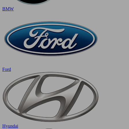
BMW
Ford
Hyundai