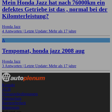
Mein Honda Jazz hat nach 76000km ein
defektes Getriebe ist das , normal bei der
Kilomterleistung?
Honda Jazz
4 Antworten |
Letzte Update: Mehr als 17 jahre
A
Tempomat, honda jazz 2008 aug
Honda Jazz
3 Antworten |
Letzte Update: Mehr als 17 jahre
Kontakt
AGB
Nutzungsbedingungen
Datenschutz
Barrierefreiheit
Impressum
Bekannt aus