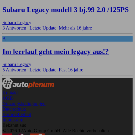
Subaru Legacy modell 3 bj.99 2.0 /125PS
Subaru Legacy
3 Antworten |
Letzte Update: Mehr als 16 jahre
A
Im leerlauf geht mein legacy aus!?
Subaru Legacy
5 Antworten |
Letzte Update: Fast 16 jahre
Kontakt
AGB
Nutzungsbedingungen
Datenschutz
Barrierefreiheit
Impressum
Bekannt aus
© 2026 12Auto Group GmbH. Alle Rechte vorbehalten.