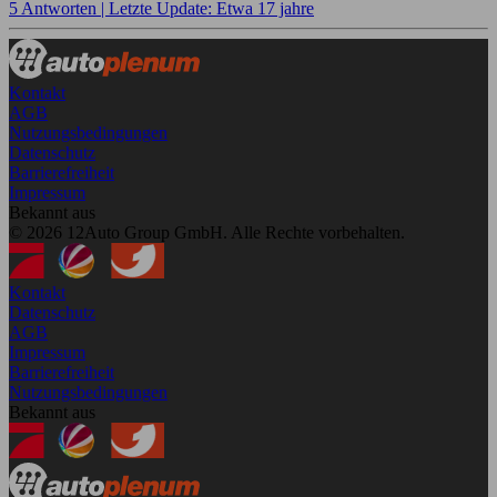
5 Antworten |
Letzte Update: Etwa 17 jahre
Kontakt
AGB
Nutzungsbedingungen
Datenschutz
Barrierefreiheit
Impressum
Bekannt aus
© 2026 12Auto Group GmbH. Alle Rechte vorbehalten.
Kontakt
Datenschutz
AGB
Impressum
Barrierefreiheit
Nutzungsbedingungen
Bekannt aus