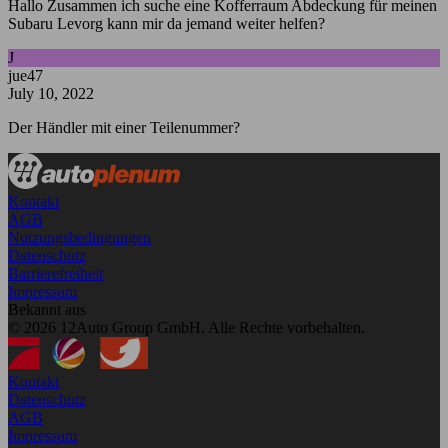
Hallo Zusammen ich suche eine Kofferraum Abdeckung für meinen
Subaru Levorg kann mir da jemand weiter helfen?
J
jue47
July 10, 2022
Der Händler mit einer Teilenummer?
Kontakt
AGB
Nutzungsbedingungen
Datenschutz
Barrierefreiheit
Impressum
Bekannt aus
© 2026 12Auto Group GmbH. Alle Rechte vorbehalten.
Kontakt
Datenschutz
AGB
Impressum