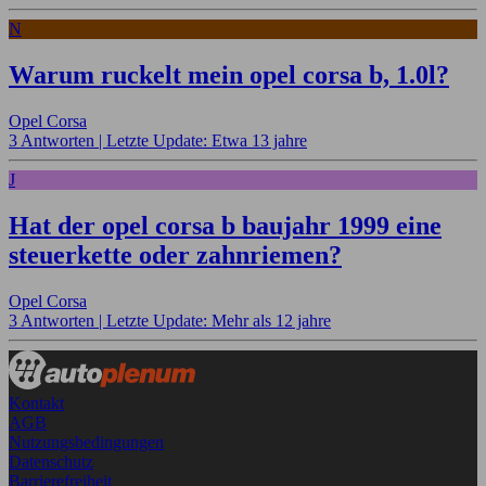
N
Warum ruckelt mein opel corsa b, 1.0l?
Opel Corsa
3 Antworten |
Letzte Update: Etwa 13 jahre
J
Hat der opel corsa b baujahr 1999 eine
steuerkette oder zahnriemen?
Opel Corsa
3 Antworten |
Letzte Update: Mehr als 12 jahre
Kontakt
AGB
Nutzungsbedingungen
Datenschutz
Barrierefreiheit