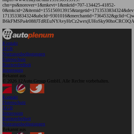
chn=ps&norover=1&mkevt=1&mkrid=707-134425-41852-
0&mkcid=2&itemid=155156913915&targetid=1713533834324&dev
1713533834324&abcId=9301016&merchantid=7364532&gclid
B6kFMSPa4r088JTdREuNYAvyHrCz2wexjUHoSky90hoCRC0Q
Kontakt
AGB
Nutzungsbedingungen
Datenschutz
Barrierefreiheit
Impressum
Bekannt aus
© 2026 12Auto Group GmbH. Alle Rechte vorbehalten.
Kontakt
Datenschutz
AGB
Impressum
Barrierefreiheit
Nutzungsbedingungen
Bekannt aus