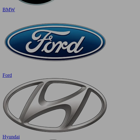
BMW
Ford
Hyundai