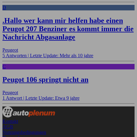
D
.Hallo wer kann mir helfen habe einen
Peugot 207 Benziner es kommt immer die
Nachricht Abgasanlage
Peugeot
5 Antworten |
Letzte Update: Mehr als 10 jahre
C
Peugot 106 springt nicht an
Peugeot
1 Antwort |
Letzte Update: Etwa 9 jahre
Kontakt
AGB
Nutzungsbedingungen