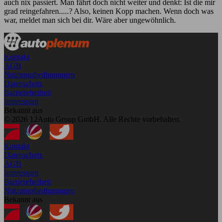
auch nix passiert. Man fährt doch nicht weiter und denkt: Ist die mir
grad reingefahren.....? Also, keinen Kopp machen. Wenn doch was
war, meldet man sich bei dir. Wäre aber ungewöhnlich.
Kontakt
AGB
Nutzungsbedingungen
Datenschutz
Barrierefreiheit
Impressum
Bekannt aus
© 2026 12Auto Group GmbH. Alle Rechte vorbehalten.
Kontakt
Datenschutz
AGB
Impressum
Barrierefreiheit
Nutzungsbedingungen
Bekannt aus