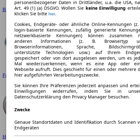
personenbezogener Daten in Drittländer, u.a. die USA, n
Art. 49 (1) (a) DSGVO. Wollen Sie
keine Einwilligung
erteil
BMW
klicken Sie bitte
.
hier
Cookies, Endgeräte- oder ähnliche Online-Kennungen (z.
login-basierte Kennungen, zufällig generierte Kennung
netzwerkbasierte Kennungen) können zusammen m
anderen Informationen (z. B. Browsertyp u
Browserinformationen, Sprache, Bildschirmgröß
unterstützte Technologien usw.) auf Ihrem Endger
gespeichert oder von dort ausgelesen werden, um es je
Mal wiederzuerkennen, wenn es eine App oder ein
Webseite aufruft. Dies geschieht für einen oder mehrere 
hier aufgeführten Verarbeitungszwecke.
Ford
Sie können Ihre Präferenzen jederzeit anpassen und ertei
Einwilligungen widerrufen, indem Sie in unser
Datenschutzerklärung den Privacy Manager besuchen.
Zwecke
Genaue Standortdaten und Identifikation durch Scannen 
Endgeräten
Hyundai