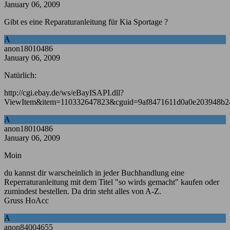
January 06, 2009
Gibt es eine Reparaturanleitung für Kia Sportage ?
A
anon18010486
January 06, 2009
Natürlich:
http://cgi.ebay.de/ws/eBayISAPI.dll?
ViewItem&item=110332647823&cguid=9af8471611d0a0e203948b2
A
anon18010486
January 06, 2009
Moin
du kannst dir warscheinlich in jeder Buchhandlung eine
Reperraturanleitung mit dem Titel "so wirds gemacht" kaufen oder
zumindest bestellen. Da drin steht alles von A-Z.
Gruss HoAcc
A
anon84004655