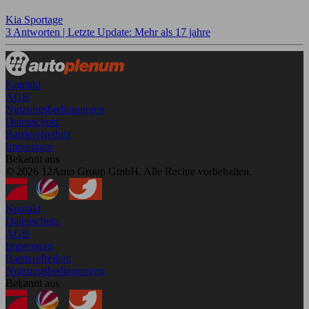
Kia Sportage
3 Antworten |
Letzte Update: Mehr als 17 jahre
Kontakt
AGB
Nutzungsbedingungen
Datenschutz
Barrierefreiheit
Impressum
Bekannt aus
© 2026 12Auto Group GmbH. Alle Rechte vorbehalten.
Kontakt
Datenschutz
AGB
Impressum
Barrierefreiheit
Nutzungsbedingungen
Bekannt aus