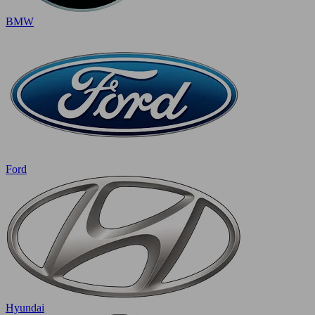
BMW
Ford
Hyundai