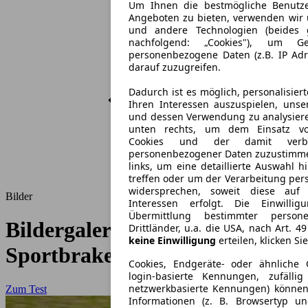
Um Ihnen die bestmögliche Benutze
Angeboten zu bieten, verwenden wir u
und andere Technologien (beides
nachfolgend: „Cookies"), um Ge
personenbezogene Daten (z.B. IP Ad
darauf zuzugreifen.
Dadurch ist es möglich, personalisie
Ihren Interessen auszuspielen, uns
und dessen Verwendung zu analysieren
unten rechts, um dem Einsatz von 
Cookies und der damit verbu
personenbezogener Daten zuzustimme
links, um eine detaillierte Auswahl h
treffen oder um der Verarbeitung pe
widersprechen, soweit diese auf 
Bilder
Interessen erfolgt. Die Einwill
Übermittlung bestimmter person
Bildergalerie: Jaguar XFR-S
Drittländer, u.a. die USA, nach Art. 49
keine Einwilligung
erteilen, klicken Si
Sportbrake - Vaterfreuden
Cookies, Endgeräte- oder ähnliche 
login-basierte Kennungen, zufälli
netzwerkbasierte Kennungen) könne
Zum Test
Informationen (z. B. Browsertyp un