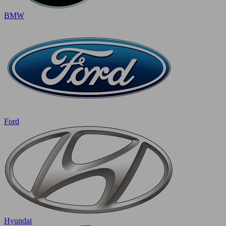
BMW
Ford
Hyundai