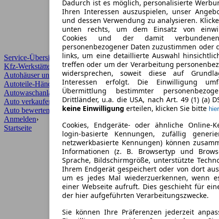
Dadurch ist es möglich, personalisierte Werb
Ihren Interessen auszuspielen, unser Angeb
und dessen Verwendung zu analysieren. Klicke
unten rechts, um dem Einsatz von einwill
Cookies und der damit verbundenen 
personenbezogener Daten zuzustimmen oder d
links, um eine detaillierte Auswahl hinsichtli
Service-Übersicht
treffen oder um der Verarbeitung personenbe
Kfz-Werkstätten
widersprechen, soweit diese auf Grundla
Autohäuser und Händler
Interessen erfolgt. Die Einwilligung um
Autoteile-Händler
Übermittlung bestimmter personenbezo
Autowaschanlagen
Drittländer, u.a. die USA, nach Art. 49 (1) (a) 
Auto verkaufen
›
keine Einwilligung
erteilen, klicken Sie bitte
hier
Auto bewerten
›
Anmelden
›
Cookies, Endgeräte- oder ähnliche Online-K
Startseite
login-basierte Kennungen, zufällig generi
netzwerkbasierte Kennungen) können zusam
Informationen (z. B. Browsertyp und Browse
Sprache, Bildschirmgröße, unterstützte Techno
Ihrem Endgerät gespeichert oder von dort au
um es jedes Mal wiederzuerkennen, wenn e
einer Webseite aufruft. Dies geschieht für ei
der hier aufgeführten Verarbeitungszwecke.
Sie können Ihre Präferenzen jederzeit anpas