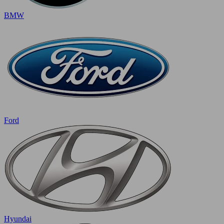
BMW
Ford
Hyundai