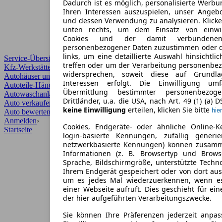
Dadurch ist es möglich, personalisierte Werb
Ihren Interessen auszuspielen, unser Angeb
und dessen Verwendung zu analysieren. Klicke
unten rechts, um dem Einsatz von einwill
Cookies und der damit verbundenen 
personenbezogener Daten zuzustimmen oder d
links, um eine detaillierte Auswahl hinsichtli
Service-Übersicht
treffen oder um der Verarbeitung personenbe
Kfz-Werkstätten
widersprechen, soweit diese auf Grundla
Autohäuser und Händler
Interessen erfolgt. Die Einwilligung um
Autoteile-Händler
Übermittlung bestimmter personenbezo
Autowaschanlagen
Drittländer, u.a. die USA, nach Art. 49 (1) (a) 
Auto verkaufen
›
keine Einwilligung
erteilen, klicken Sie bitte
hier
Auto bewerten
›
Anmelden
›
Cookies, Endgeräte- oder ähnliche Online-K
Startseite
login-basierte Kennungen, zufällig generi
netzwerkbasierte Kennungen) können zusam
Informationen (z. B. Browsertyp und Browse
Sprache, Bildschirmgröße, unterstützte Techno
Ihrem Endgerät gespeichert oder von dort au
um es jedes Mal wiederzuerkennen, wenn e
einer Webseite aufruft. Dies geschieht für ei
der hier aufgeführten Verarbeitungszwecke.
Sie können Ihre Präferenzen jederzeit anpas