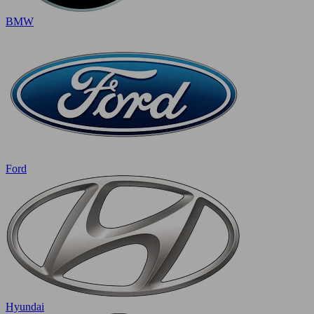
BMW
Ford
Hyundai