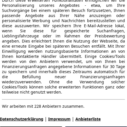
Durch diese erweiterten Funktionalitäten ermöglichen wir die
Personalisierung unseres Angebotes - etwa, um Ihre
Suchvorgänge bei einem späteren Besuch fortzusetzen, Ihnen
passende Angebote aus Ihrer Nähe anzuzeigen oder
personalisierte Werbung und Nachrichten bereitzustellen und
diese auszuwerten. Wir speichern Ihre E-Mail-Adresse lokal,
wenn Sie diese für gespeicherte Suchanfragen,
Lieblingsfahrzeuge oder im Rahmen der Preisbewertung
angeben. Dies erleichtert Ihnen die Nutzung der Webseite, da
eine erneute Eingabe bei späteren Besuchen entfällt. Mit Ihrer
Einwilligung werden nutzungsbasierte Informationen an von
Ihnen kontaktierte Händler übermittelt. Einige Cookies/Tools
werden von den Anbietern verwendet, um von Ihnen bei
Finanzierungsanfragen angegebene Informationen für 30 Tage
zu speichern und innerhalb dieses Zeitraums automatisch für
die Befüllung neuer Finanzierungsanfragen
wiederzuverwenden. Ohne die Verwendung solcher
Cookies/Tools können solche erweiterten Funktionen ganz oder
teilweise nicht genutzt werden.
Wir arbeiten mit 228 Anbietern zusammen.
|
|
Datenschutzerklärung
Impressum
Anbieterliste