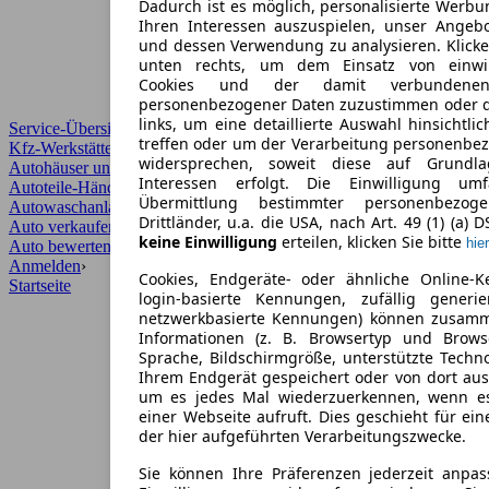
Dadurch ist es möglich, personalisierte Werb
Ihren Interessen auszuspielen, unser Angeb
und dessen Verwendung zu analysieren. Klicke
unten rechts, um dem Einsatz von einwill
Cookies und der damit verbundenen 
personenbezogener Daten zuzustimmen oder d
links, um eine detaillierte Auswahl hinsichtli
Service-Übersicht
treffen oder um der Verarbeitung personenbe
Kfz-Werkstätten
widersprechen, soweit diese auf Grundla
Autohäuser und Händler
Interessen erfolgt. Die Einwilligung um
Autoteile-Händler
Übermittlung bestimmter personenbezo
Autowaschanlagen
Drittländer, u.a. die USA, nach Art. 49 (1) (a) 
Auto verkaufen
›
keine Einwilligung
erteilen, klicken Sie bitte
hier
Auto bewerten
›
Anmelden
›
Cookies, Endgeräte- oder ähnliche Online-K
Startseite
login-basierte Kennungen, zufällig generi
netzwerkbasierte Kennungen) können zusam
Informationen (z. B. Browsertyp und Browse
Sprache, Bildschirmgröße, unterstützte Techno
Ihrem Endgerät gespeichert oder von dort au
um es jedes Mal wiederzuerkennen, wenn e
einer Webseite aufruft. Dies geschieht für ei
der hier aufgeführten Verarbeitungszwecke.
Sie können Ihre Präferenzen jederzeit anpas