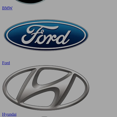
BMW
Ford
Hyundai