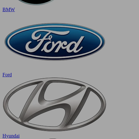
BMW
Ford
Hyundai