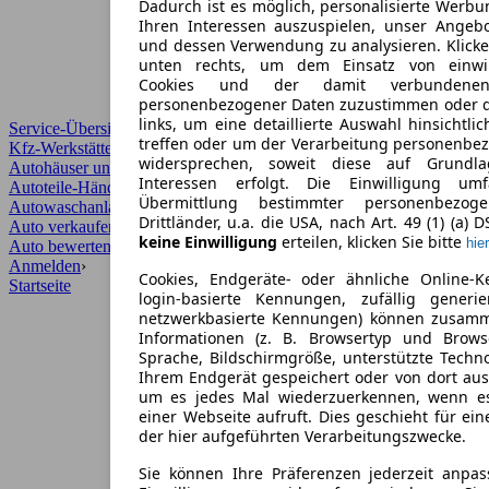
Dadurch ist es möglich, personalisierte Werb
Ihren Interessen auszuspielen, unser Angeb
und dessen Verwendung zu analysieren. Klicke
unten rechts, um dem Einsatz von einwill
Cookies und der damit verbundenen 
personenbezogener Daten zuzustimmen oder d
links, um eine detaillierte Auswahl hinsichtli
Service-Übersicht
treffen oder um der Verarbeitung personenbe
Kfz-Werkstätten
widersprechen, soweit diese auf Grundla
Autohäuser und Händler
Interessen erfolgt. Die Einwilligung um
Autoteile-Händler
Übermittlung bestimmter personenbezo
Autowaschanlagen
Drittländer, u.a. die USA, nach Art. 49 (1) (a) 
Auto verkaufen
›
keine Einwilligung
erteilen, klicken Sie bitte
hier
Auto bewerten
›
Anmelden
›
Cookies, Endgeräte- oder ähnliche Online-K
Startseite
login-basierte Kennungen, zufällig generi
netzwerkbasierte Kennungen) können zusam
Informationen (z. B. Browsertyp und Browse
Sprache, Bildschirmgröße, unterstützte Techno
Ihrem Endgerät gespeichert oder von dort au
um es jedes Mal wiederzuerkennen, wenn e
einer Webseite aufruft. Dies geschieht für ei
der hier aufgeführten Verarbeitungszwecke.
Sie können Ihre Präferenzen jederzeit anpas