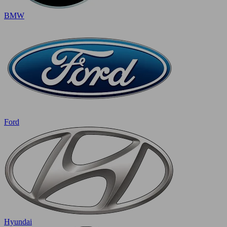
BMW
Ford
Hyundai