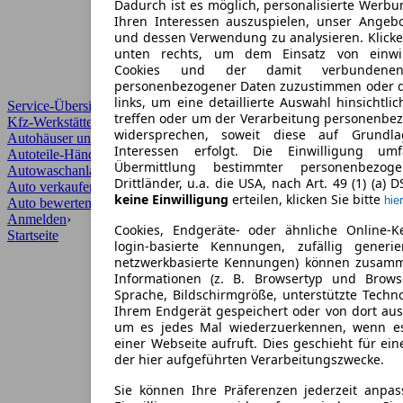
Dadurch ist es möglich, personalisierte Werb
Ihren Interessen auszuspielen, unser Angeb
und dessen Verwendung zu analysieren. Klicke
unten rechts, um dem Einsatz von einwill
Cookies und der damit verbundenen 
personenbezogener Daten zuzustimmen oder d
links, um eine detaillierte Auswahl hinsichtli
Service-Übersicht
treffen oder um der Verarbeitung personenbe
Kfz-Werkstätten
widersprechen, soweit diese auf Grundla
Autohäuser und Händler
Interessen erfolgt. Die Einwilligung um
Autoteile-Händler
Übermittlung bestimmter personenbezo
Autowaschanlagen
Drittländer, u.a. die USA, nach Art. 49 (1) (a) 
Auto verkaufen
›
keine Einwilligung
erteilen, klicken Sie bitte
hier
Auto bewerten
›
Anmelden
›
Cookies, Endgeräte- oder ähnliche Online-K
Startseite
login-basierte Kennungen, zufällig generi
netzwerkbasierte Kennungen) können zusam
Informationen (z. B. Browsertyp und Browse
Sprache, Bildschirmgröße, unterstützte Techno
Ihrem Endgerät gespeichert oder von dort au
um es jedes Mal wiederzuerkennen, wenn e
einer Webseite aufruft. Dies geschieht für ei
der hier aufgeführten Verarbeitungszwecke.
Sie können Ihre Präferenzen jederzeit anpas