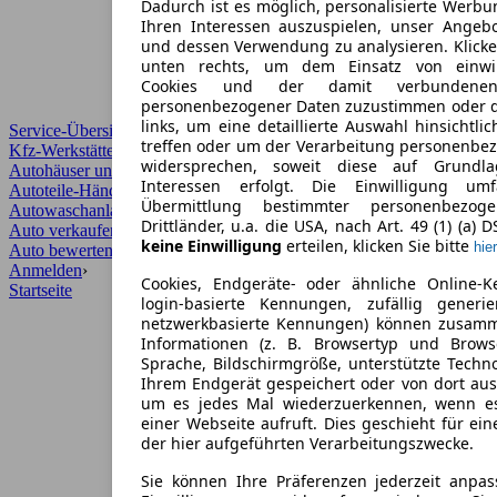
Dadurch ist es möglich, personalisierte Werb
Ihren Interessen auszuspielen, unser Angeb
und dessen Verwendung zu analysieren. Klicke
unten rechts, um dem Einsatz von einwill
Cookies und der damit verbundenen 
personenbezogener Daten zuzustimmen oder d
links, um eine detaillierte Auswahl hinsichtli
Service-Übersicht
treffen oder um der Verarbeitung personenbe
Kfz-Werkstätten
widersprechen, soweit diese auf Grundla
Autohäuser und Händler
Interessen erfolgt. Die Einwilligung um
Autoteile-Händler
Übermittlung bestimmter personenbezo
Autowaschanlagen
Drittländer, u.a. die USA, nach Art. 49 (1) (a) 
Auto verkaufen
›
keine Einwilligung
erteilen, klicken Sie bitte
hier
Auto bewerten
›
Anmelden
›
Cookies, Endgeräte- oder ähnliche Online-K
Startseite
login-basierte Kennungen, zufällig generi
netzwerkbasierte Kennungen) können zusam
Informationen (z. B. Browsertyp und Browse
Sprache, Bildschirmgröße, unterstützte Techno
Ihrem Endgerät gespeichert oder von dort au
um es jedes Mal wiederzuerkennen, wenn e
einer Webseite aufruft. Dies geschieht für ei
der hier aufgeführten Verarbeitungszwecke.
Sie können Ihre Präferenzen jederzeit anpas