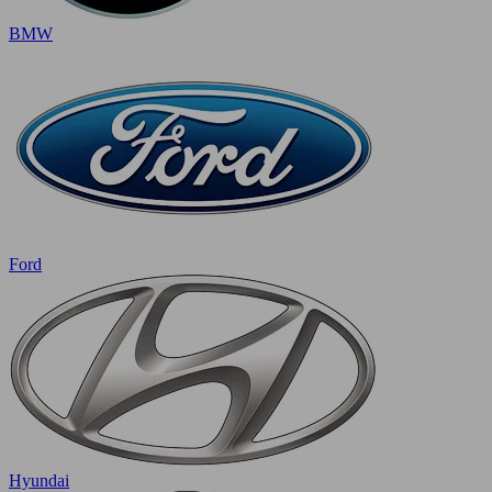
BMW
Ford
Hyundai