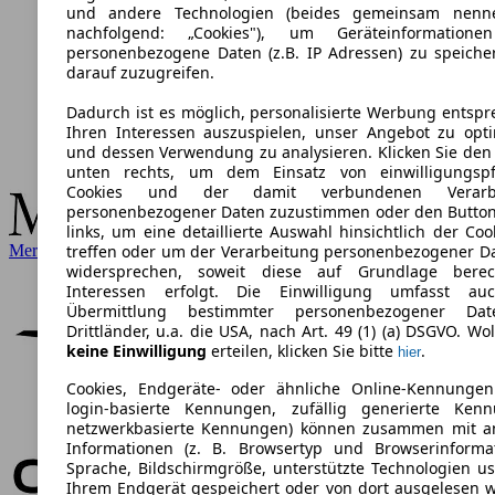
und andere Technologien (beides gemeinsam nenn
nachfolgend: „Cookies"), um Geräteinformation
personenbezogene Daten (z.B. IP Adressen) zu speich
darauf zuzugreifen.
Dadurch ist es möglich, personalisierte Werbung entsp
Ihren Interessen auszuspielen, unser Angebot zu opt
und dessen Verwendung zu analysieren. Klicken Sie den
unten rechts, um dem Einsatz von einwilligungspfl
Cookies und der damit verbundenen Verarbe
personenbezogener Daten zuzustimmen oder den Butto
links, um eine detaillierte Auswahl hinsichtlich der Coo
Mercedes-Benz
treffen oder um der Verarbeitung personenbezogener D
widersprechen, soweit diese auf Grundlage berech
Interessen erfolgt. Die Einwilligung umfasst au
Übermittlung bestimmter personenbezogener Da
Drittländer, u.a. die USA, nach Art. 49 (1) (a) DSGVO. Wol
keine Einwilligung
erteilen, klicken Sie bitte
.
hier
Cookies, Endgeräte- oder ähnliche Online-Kennungen
login-basierte Kennungen, zufällig generierte Kenn
netzwerkbasierte Kennungen) können zusammen mit a
Informationen (z. B. Browsertyp und Browserinforma
Sprache, Bildschirmgröße, unterstützte Technologien us
Ihrem Endgerät gespeichert oder von dort ausgelesen 