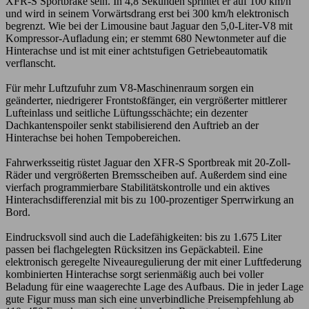
XFR-S Sportbrake sein. In 4,8 Sekunden sprintet er auf 100 km/h
und wird in seinem Vorwärtsdrang erst bei 300 km/h elektronisch
begrenzt. Wie bei der Limousine baut Jaguar den 5,0-Liter-V8 mit
Kompressor-Aufladung ein; er stemmt 680 Newtonmeter auf die
Hinterachse und ist mit einer achtstufigen Getriebeautomatik
verflanscht.
Für mehr Luftzufuhr zum V8-Maschinenraum sorgen ein
geänderter, niedrigerer Frontstoßfänger, ein vergrößerter mittlerer
Lufteinlass und seitliche Lüftungsschächte; ein dezenter
Dachkantenspoiler senkt stabilisierend den Auftrieb an der
Hinterachse bei hohen Tempobereichen.
Fahrwerksseitig rüstet Jaguar den XFR-S Sportbreak mit 20-Zoll-
Räder und vergrößerten Bremsscheiben auf. Außerdem sind eine
vierfach programmierbare Stabilitätskontrolle und ein aktives
Hinterachsdifferenzial mit bis zu 100-prozentiger Sperrwirkung an
Bord.
Eindrucksvoll sind auch die Ladefähigkeiten: bis zu 1.675 Liter
passen bei flachgelegten Rücksitzen ins Gepäckabteil. Eine
elektronisch geregelte Niveauregulierung der mit einer Luftfederung
kombinierten Hinterachse sorgt serienmäßig auch bei voller
Beladung für eine waagerechte Lage des Aufbaus. Die in jeder Lage
gute Figur muss man sich eine unverbindliche Preisempfehlung ab