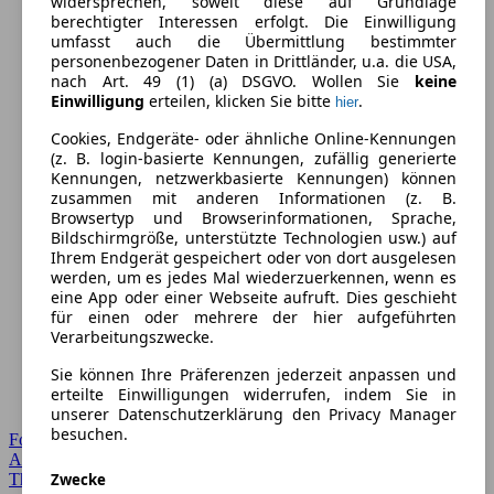
widersprechen, soweit diese auf Grundlage
berechtigter Interessen erfolgt. Die Einwilligung
umfasst auch die Übermittlung bestimmter
personenbezogener Daten in Drittländer, u.a. die USA,
nach Art. 49 (1) (a) DSGVO. Wollen Sie
keine
Einwilligung
erteilen, klicken Sie bitte
.
hier
Cookies, Endgeräte- oder ähnliche Online-Kennungen
(z. B. login-basierte Kennungen, zufällig generierte
Kennungen, netzwerkbasierte Kennungen) können
zusammen mit anderen Informationen (z. B.
Browsertyp und Browserinformationen, Sprache,
Bildschirmgröße, unterstützte Technologien usw.) auf
Ihrem Endgerät gespeichert oder von dort ausgelesen
werden, um es jedes Mal wiederzuerkennen, wenn es
eine App oder einer Webseite aufruft. Dies geschieht
für einen oder mehrere der hier aufgeführten
Verarbeitungszwecke.
Sie können Ihre Präferenzen jederzeit anpassen und
erteilte Einwilligungen widerrufen, indem Sie in
unserer Datenschutzerklärung den Privacy Manager
besuchen.
Forum Startseite
Alle Auto-Foren
Zwecke
Themen-Forum