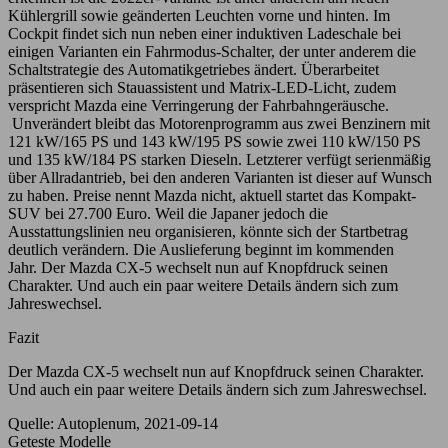
Kühlergrill sowie geänderten Leuchten vorne und hinten. Im
Cockpit findet sich nun neben einer induktiven Ladeschale bei
einigen Varianten ein Fahrmodus-Schalter, der unter anderem die
Schaltstrategie des Automatikgetriebes ändert. Überarbeitet
präsentieren sich Stauassistent und Matrix-LED-Licht, zudem
verspricht Mazda eine Verringerung der Fahrbahngeräusche.
Unverändert bleibt das Motorenprogramm aus zwei Benzinern mit
121 kW/165 PS und 143 kW/195 PS sowie zwei 110 kW/150 PS
und 135 kW/184 PS starken Dieseln. Letzterer verfügt serienmäßig
über Allradantrieb, bei den anderen Varianten ist dieser auf Wunsch
zu haben. Preise nennt Mazda nicht, aktuell startet das Kompakt-
SUV bei 27.700 Euro. Weil die Japaner jedoch die
Ausstattungslinien neu organisieren, könnte sich der Startbetrag
deutlich verändern. Die Auslieferung beginnt im kommenden
Jahr. Der Mazda CX-5 wechselt nun auf Knopfdruck seinen
Charakter. Und auch ein paar weitere Details ändern sich zum
Jahreswechsel.
Fazit
Der Mazda CX-5 wechselt nun auf Knopfdruck seinen Charakter.
Und auch ein paar weitere Details ändern sich zum Jahreswechsel.
Quelle: Autoplenum, 2021-09-14
Geteste Modelle