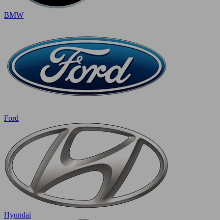
BMW
Ford
Hyundai