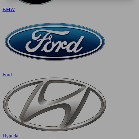
BMW
Ford
Hyundai