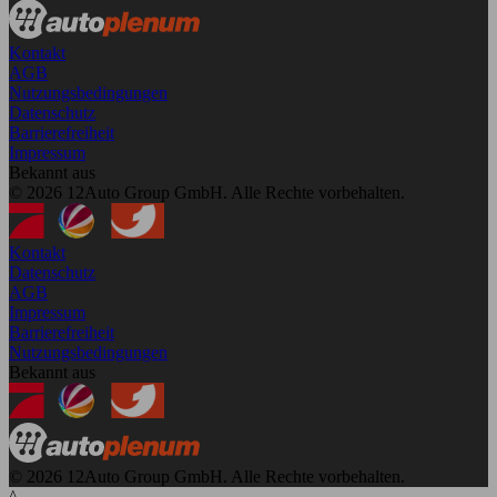
Kontakt
AGB
Nutzungsbedingungen
Datenschutz
Barrierefreiheit
Impressum
Bekannt aus
© 2026 12Auto Group GmbH. Alle Rechte vorbehalten.
Kontakt
Datenschutz
AGB
Impressum
Barrierefreiheit
Nutzungsbedingungen
Bekannt aus
© 2026 12Auto Group GmbH. Alle Rechte vorbehalten.
^