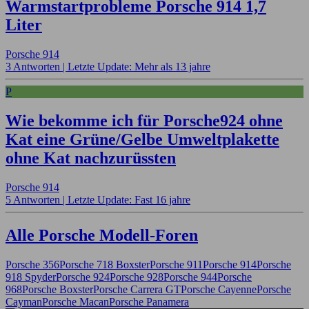
Warmstartprobleme Porsche 914 1,7
Liter
Porsche 914
3 Antworten |
Letzte Update: Mehr als 13 jahre
P
Wie bekomme ich für Porsche924 ohne
Kat eine Grüne/Gelbe Umweltplakette
ohne Kat nachzurüssten
Porsche 914
5 Antworten |
Letzte Update: Fast 16 jahre
Alle Porsche Modell-Foren
Porsche 356
Porsche 718 Boxster
Porsche 911
Porsche 914
Porsche
918 Spyder
Porsche 924
Porsche 928
Porsche 944
Porsche
968
Porsche Boxster
Porsche Carrera GT
Porsche Cayenne
Porsche
Cayman
Porsche Macan
Porsche Panamera