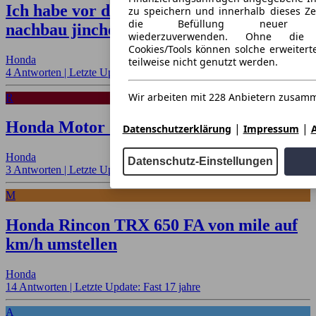
Ich habe vor drei monaten eine honda dax
zu speichern und innerhalb dieses Ze
die Befüllung neuer Finan
nachbau jincheng 49ccm bei ebay gekauft
wiederzuverwenden. Ohne die 
Cookies/Tools können solche erweiter
Honda
teilweise nicht genutzt werden.
4 Antworten |
Letzte Update: Fast 18 jahre
Wir arbeiten mit 228 Anbietern zusam
R
Honda Motor G100
|
|
Datenschutzerklärung
Impressum
A
Honda
Datenschutz-Einstellungen
3 Antworten |
Letzte Update: Mehr als 17 jahre
M
Honda Rincon TRX 650 FA von mile auf
km/h umstellen
Honda
14 Antworten |
Letzte Update: Fast 17 jahre
A