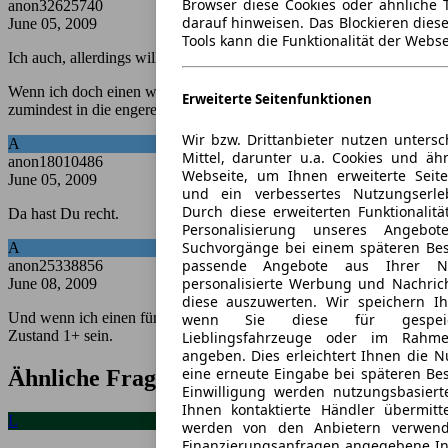
Browser diese Cookies oder ähnliche T
anon32625740
darauf hinweisen. Das Blockieren diese
June 05, 2009
Tools kann die Funktionalität der Webse
Ich auch, allerdings will ich keinen.
Wenn ich doch einen wollte, würde ich den Schweizer nehmen,
Erweiterte Seitenfunktionen
zumindest in die engere Wahl.
Wir bzw. Drittanbieter nutzen untersc
A
Mittel, darunter u.a. Cookies und äh
anon18010486
Webseite, um Ihnen erweiterte Seite
June 05, 2009
und ein verbessertes Nutzungserle
Durch diese erweiterten Funktionalit
Da hast Du recht.
Personalisierung unseres Angeb
Suchvorgänge bei einem späteren Bes
A
passende Angebote aus Ihrer N
anon25338856
personalisierte Werbung und Nachrich
June 08, 2009
diese auszuwerten. Wir speichern Ihr
Und wenn ich einen für 4500,- haben möchte sollte er original und
wenn Sie diese für gespeich
Zustand 1+ sein.
Lieblingsfahrzeuge oder im Rahm
angeben. Dies erleichtert Ihnen die 
eine erneute Eingabe bei späteren Besu
Ähnliche Fragen
Einwilligung werden nutzungsbasiert
Ihnen kontaktierte Händler übermitte
L
werden von den Anbietern verwen
Finanzierungsanfragen angegebene In