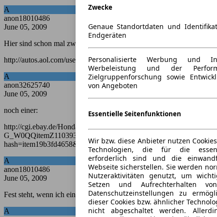
Zwecke
A
anon18010486
Genaue Standortdaten und Identifika
June 05, 2009
Endgeräten
Hier sind schon mal zwei:
Personalisierte Werbung und I
http://autos.aol.com/used-list/make1-Honda/model1-N600
Werbeleistung und der Perfor
Zielgruppenforschung sowie Entwic
A
von Angeboten
anon32625740
June 05, 2009
noch einer:
Essentielle Seitenfunktionen
http://cgi.ebay.de/Honda-N600-
G_W0QQitemZ110393902680QQcmdZViewItemQQptZAutomobil
Wir bzw. diese Anbieter nutzen Cookies
hash=item19b3fd4658&_trksid=p3286.m63.l1177&_trkparm
Technologien, die für die essenti
erforderlich sind und die einwandfr
A
Webseite sicherstellen. Sie werden nor
anon18010486
Nutzeraktivitäten genutzt, um wicht
June 05, 2009
Setzen und Aufrechterhalten vo
Datenschutzeinstellungen zu ermög
Fest steht, wenn ich einen haben wollte, hätte ich ihn bereits.
dieser Cookies bzw. ähnlicher Technol
nicht abgeschaltet werden. Allerd
A