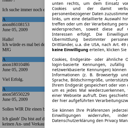
unten rechts, um dem Einsatz von 
Cookies und der damit verbun
Ich suche immer noch einen brauchbaren N600.
personenbezogener Daten zuzustimmen
links, um eine detaillierte Auswahl hi
A
treffen oder um der Verarbeitung per
anon86108153
widersprechen, soweit diese auf G
June 05, 2009
Interessen erfolgt. Die Einwilli
Übermittlung bestimmter person
Hallo!
Drittländer, u.a. die USA, nach Art. 49
Ich würde es mal bei den zahlreichen Handelsportalen versuchen.
keine Einwilligung
erteilen, klicken Sie
MfG
Cookies, Endgeräte- oder ähnliche O
A
login-basierte Kennungen, zufällig
anon18010486
netzwerkbasierte Kennungen) könne
June 05, 2009
Informationen (z. B. Browsertyp und
Viel Erfolg.
Sprache, Bildschirmgröße, unterstützt
Ihrem Endgerät gespeichert oder von 
A
um es jedes Mal wiederzuerkennen,
anon58550229
einer Webseite aufruft. Dies geschieh
June 05, 2009
der hier aufgeführten Verarbeitungszw
Sollen WIR Dir einen basteln?!
Sie können Ihre Präferenzen jederzei
Einwilligungen widerrufen, i
Ich glaub' Du bist auf der falschen Plattform gelandet .. hier gibt's
Datenschutzerklärung den Privacy Man
keinen An- und Verkauf von Fahrzeugen.