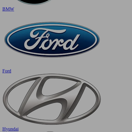
BMW
Ford
Hyundai