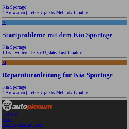
Kia Sportage
4 Antworten |
Letzte Update: Mehr als 18 jahre
A
Startprobleme mit dem Kia Sportage
Kia Sportage
13 Antworten |
Letzte Update: Fast 18 jahre
M
Reparaturanleitung für Kia Sportage
Kia Sportage
4 Antworten |
Letzte Update: Mehr als 17 jahre
Kontakt
AGB
Nutzungsbedingungen