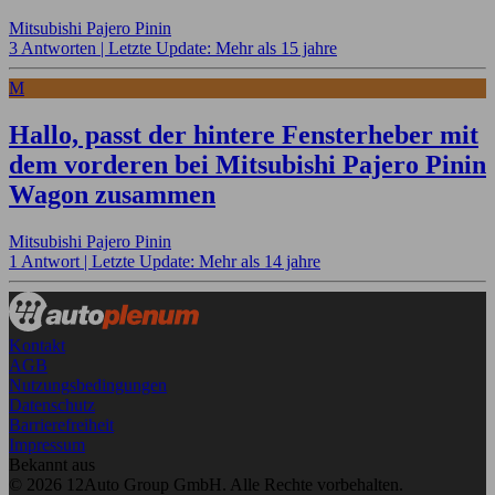
Mitsubishi Pajero Pinin
3 Antworten |
Letzte Update: Mehr als 15 jahre
M
Hallo, passt der hintere Fensterheber mit
dem vorderen bei Mitsubishi Pajero Pinin
Wagon zusammen
Mitsubishi Pajero Pinin
1 Antwort |
Letzte Update: Mehr als 14 jahre
Kontakt
AGB
Nutzungsbedingungen
Datenschutz
Barrierefreiheit
Impressum
Bekannt aus
© 2026 12Auto Group GmbH. Alle Rechte vorbehalten.