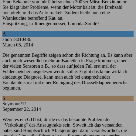
Eine Bekannte von mir fährt so einen 2003er Mitsu Benzinmotor.
Sie klagt über Probleme, wenn der Motor kalt ist, die Drehzahl
hochdreht und das Auto ruckelt. Zudem bleibt auch eine
Warnleuchte betreffend Kat. an.
Einspritzung, Luftmengenmesser, Lambda-Sonde?
A
anon18010486
March 05, 2014
Die genannten Begriffe zeigen schon die Richtung an. Es kann aber
auch noch wesentlich mehr an Bauteilen in Frage kommen, einer
der vielen Sensoren z.B., so dass auf jeden Fall erst mal der
Fehlerspeicher ausgelesen werdn sollte. Ergibt das keine wirklich
eindeutige Diagnose, kann man auch bei entsprechender
Fachkentnis mal mit einer Reinigung des Drosselklappenbereichs
beginnen.
S
Seymour771
September 22, 2014
Wenn es ein GDI ist, dürfte es das bekannte Problem der
"Verkokung" des Ansaugtrakts sein. Soweit ich das verstanden
habe, sind Hauptsächlich Ablagerungen dafür verantwortlich, die
von der Abgasrückführung in das System eingetragen werden.