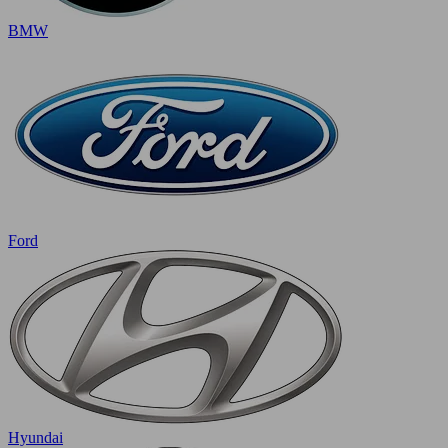
BMW
Ford
Hyundai