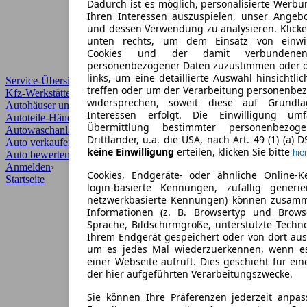
Dadurch ist es möglich, personalisierte Werb
Ihren Interessen auszuspielen, unser Angeb
und dessen Verwendung zu analysieren. Klicke
unten rechts, um dem Einsatz von einwill
Cookies und der damit verbundenen 
personenbezogener Daten zuzustimmen oder d
links, um eine detaillierte Auswahl hinsichtli
Service-Übersicht
treffen oder um der Verarbeitung personenbe
Kfz-Werkstätten
widersprechen, soweit diese auf Grundla
Autohäuser und Händler
Interessen erfolgt. Die Einwilligung um
Autoteile-Händler
Übermittlung bestimmter personenbezo
Autowaschanlagen
Drittländer, u.a. die USA, nach Art. 49 (1) (a) 
Auto verkaufen
›
keine Einwilligung
erteilen, klicken Sie bitte
hier
Auto bewerten
›
Anmelden
›
Cookies, Endgeräte- oder ähnliche Online-K
Startseite
login-basierte Kennungen, zufällig generi
netzwerkbasierte Kennungen) können zusam
Informationen (z. B. Browsertyp und Browse
Sprache, Bildschirmgröße, unterstützte Techno
Ihrem Endgerät gespeichert oder von dort au
um es jedes Mal wiederzuerkennen, wenn e
einer Webseite aufruft. Dies geschieht für ei
der hier aufgeführten Verarbeitungszwecke.
Sie können Ihre Präferenzen jederzeit anpas