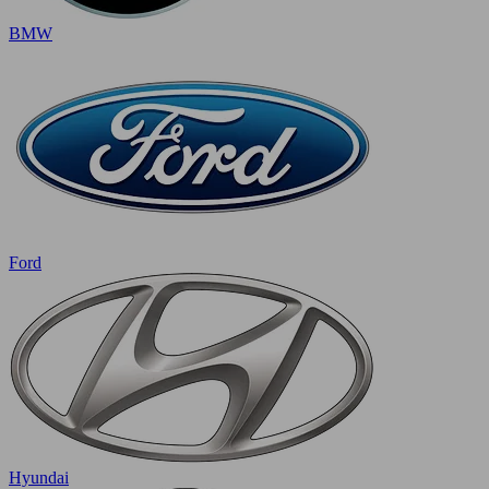
BMW
Ford
Hyundai