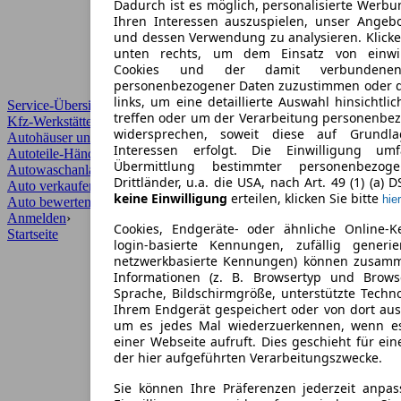
Dadurch ist es möglich, personalisierte Werb
Ihren Interessen auszuspielen, unser Angeb
und dessen Verwendung zu analysieren. Klicke
unten rechts, um dem Einsatz von einwill
Cookies und der damit verbundenen 
personenbezogener Daten zuzustimmen oder d
links, um eine detaillierte Auswahl hinsichtli
Service-Übersicht
treffen oder um der Verarbeitung personenbe
Kfz-Werkstätten
widersprechen, soweit diese auf Grundla
Autohäuser und Händler
Interessen erfolgt. Die Einwilligung um
Autoteile-Händler
Übermittlung bestimmter personenbezo
Autowaschanlagen
Drittländer, u.a. die USA, nach Art. 49 (1) (a) 
Auto verkaufen
›
keine Einwilligung
erteilen, klicken Sie bitte
hier
Auto bewerten
›
Anmelden
›
Cookies, Endgeräte- oder ähnliche Online-K
Startseite
login-basierte Kennungen, zufällig generi
netzwerkbasierte Kennungen) können zusam
Informationen (z. B. Browsertyp und Browse
Sprache, Bildschirmgröße, unterstützte Techno
Ihrem Endgerät gespeichert oder von dort au
um es jedes Mal wiederzuerkennen, wenn e
einer Webseite aufruft. Dies geschieht für ei
der hier aufgeführten Verarbeitungszwecke.
Sie können Ihre Präferenzen jederzeit anpas