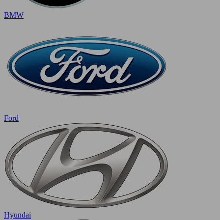
BMW
Ford
Hyundai