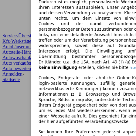
Dadurch ist es möglich, personalisierte Werb
Ihren Interessen auszuspielen, unser Angeb
und dessen Verwendung zu analysieren. Klicke
unten rechts, um dem Einsatz von einwill
Cookies und der damit verbundenen 
personenbezogener Daten zuzustimmen oder d
links, um eine detaillierte Auswahl hinsichtli
Service-Übersicht
treffen oder um der Verarbeitung personenbe
Kfz-Werkstätten
widersprechen, soweit diese auf Grundla
Autohäuser und Händler
Interessen erfolgt. Die Einwilligung um
Autoteile-Händler
Übermittlung bestimmter personenbezo
Autowaschanlagen
Drittländer, u.a. die USA, nach Art. 49 (1) (a) 
Auto verkaufen
›
keine Einwilligung
erteilen, klicken Sie bitte
hier
Auto bewerten
›
Anmelden
›
Cookies, Endgeräte- oder ähnliche Online-K
Startseite
login-basierte Kennungen, zufällig generi
netzwerkbasierte Kennungen) können zusam
Informationen (z. B. Browsertyp und Browse
Sprache, Bildschirmgröße, unterstützte Techno
Ihrem Endgerät gespeichert oder von dort au
um es jedes Mal wiederzuerkennen, wenn e
einer Webseite aufruft. Dies geschieht für ei
der hier aufgeführten Verarbeitungszwecke.
Sie können Ihre Präferenzen jederzeit anpas