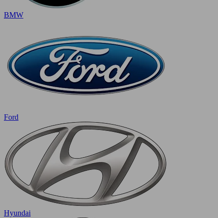
BMW
Ford
Hyundai