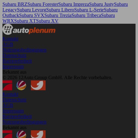
Subaru BRZ
Subaru Forester
Subaru Impreza
Subaru Justy
Subaru
Legacy
Subaru Levorg
Subaru Libero
Subaru L-Serie
Subaru
Outback
Subaru SVX
Subaru Trezia
Subaru Tribeca
Subaru
WRX
Subaru XT
Subaru XV
Kontakt
AGB
Nutzungsbedingungen
Datenschutz
Barrierefreiheit
Impressum
Bekannt aus
© 2026 12Auto Group GmbH. Alle Rechte vorbehalten.
Kontakt
Datenschutz
AGB
Impressum
Barrierefreiheit
Nutzungsbedingungen
Bekannt aus