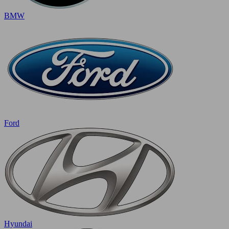
BMW
Ford
Hyundai