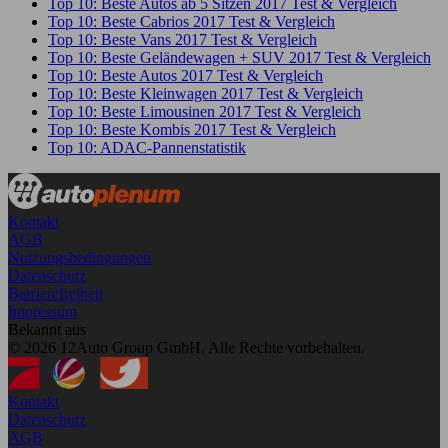
Top 10: Beste Autos ab 5 Sitzen 2017 Test & Vergleich
Top 10: Beste Cabrios 2017 Test & Vergleich
Top 10: Beste Vans 2017 Test & Vergleich
Top 10: Beste Geländewagen + SUV 2017 Test & Vergleich
Top 10: Beste Autos 2017 Test & Vergleich
Top 10: Beste Kleinwagen 2017 Test & Vergleich
Top 10: Beste Limousinen 2017 Test & Vergleich
Top 10: Beste Kombis 2017 Test & Vergleich
Top 10: ADAC-Pannenstatistik
Kontakt
AGB
Nutzungsbedingungen
Datenschutz
Barrierefreiheit
Impressum
Bekannt aus
© 2026 12Auto Group GmbH. Alle Rechte vorbehalten.
Kontakt
Datenschutz
AGB