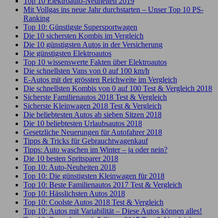
Top 10 Elektroauto-Neuheiten 2019
Mit Vollgas ins neue Jahr durchstarten – Unser Top 10 PS-
Ranking
Top 10: Günstigste Supersportwagen
Die 10 sichersten Kombis im Vergleich
Die 10 günstigsten Autos in der Versicherung
Die günstigsten Elektroautos
Top 10 wissenswerte Fakten über Elektroautos
Die schnellsten Vans von 0 auf 100 km/h
E-Autos mit der grössten Reichweite im Vergleich
Die schnellsten Kombis von 0 auf 100 Test & Vergleich 2018
Sicherste Familienautos 2018 Test & Vergleich
Sicherste Kleinwagen 2018 Test & Vergleich
Die beliebtesten Autos ab sieben Sitzen 2018
Die 10 beliebtesten Urlaubsautos 2018
Gesetzliche Neuerungen für Autofahrer 2018
Tipps & Tricks für Gebrauchtwagenkauf
Tipps: Auto waschen im Winter – ja oder nein?
Die 10 besten Spritsparer 2018
Top 10: Auto-Neuheiten 2018
Top 10: Die günstigsten Kleinwagen für 2018
Top 10: Beste Familienautos 2017 Test & Vergleich
Top 10: Hässlichsten Autos 2018
Top 10: Coolste Autos 2018 Test & Vergleich
Top 10: Autos mit Variabilität – Diese Autos können alles!