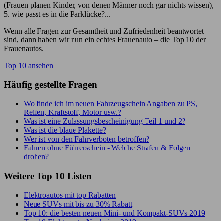
(Frauen planen Kinder, von denen Männer noch gar nichts wissen),
5. wie passt es in die Parklücke?...
Wenn alle Fragen zur Gesamtheit und Zufriedenheit beantwortet
sind, dann haben wir nun ein echtes Frauenauto – die Top 10 der
Frauenautos.
Top 10 ansehen
Häufig gestellte Fragen
Wo finde ich im neuen Fahrzeugschein Angaben zu PS,
Reifen, Kraftstoff, Motor usw.?
Was ist eine Zulassungsbescheinigung Teil 1 und 2?
Was ist die blaue Plakette?
Wer ist von den Fahrverboten betroffen?
Fahren ohne Führerschein - Welche Strafen & Folgen
drohen?
Weitere Top 10 Listen
Elektroautos mit top Rabatten
Neue SUVs mit bis zu 30% Rabatt
Top 10: die besten neuen Mini- und Kompakt-SUVs 2019