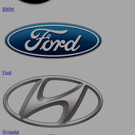
BMW
Ford
Hyundai