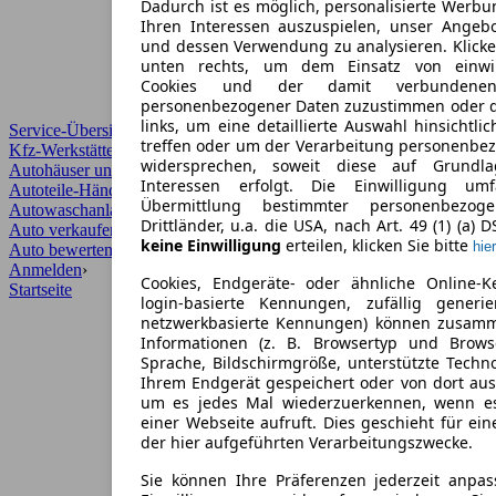
Dadurch ist es möglich, personalisierte Werb
Ihren Interessen auszuspielen, unser Angeb
und dessen Verwendung zu analysieren. Klicke
unten rechts, um dem Einsatz von einwill
Cookies und der damit verbundenen 
personenbezogener Daten zuzustimmen oder d
links, um eine detaillierte Auswahl hinsichtli
Service-Übersicht
treffen oder um der Verarbeitung personenbe
Kfz-Werkstätten
widersprechen, soweit diese auf Grundla
Autohäuser und Händler
Interessen erfolgt. Die Einwilligung um
Autoteile-Händler
Übermittlung bestimmter personenbezo
Autowaschanlagen
Drittländer, u.a. die USA, nach Art. 49 (1) (a) 
Auto verkaufen
›
keine Einwilligung
erteilen, klicken Sie bitte
hier
Auto bewerten
›
Anmelden
›
Cookies, Endgeräte- oder ähnliche Online-K
Startseite
login-basierte Kennungen, zufällig generi
netzwerkbasierte Kennungen) können zusam
Informationen (z. B. Browsertyp und Browse
Sprache, Bildschirmgröße, unterstützte Techno
Ihrem Endgerät gespeichert oder von dort au
um es jedes Mal wiederzuerkennen, wenn e
einer Webseite aufruft. Dies geschieht für ei
der hier aufgeführten Verarbeitungszwecke.
Sie können Ihre Präferenzen jederzeit anpas