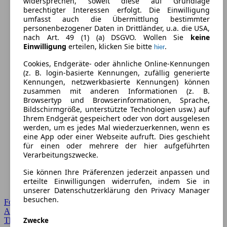
widersprechen, soweit diese auf Grundlage
berechtigter Interessen erfolgt. Die Einwilligung
umfasst auch die Übermittlung bestimmter
personenbezogener Daten in Drittländer, u.a. die USA,
nach Art. 49 (1) (a) DSGVO. Wollen Sie
keine
Einwilligung
erteilen, klicken Sie bitte
.
hier
Cookies, Endgeräte- oder ähnliche Online-Kennungen
(z. B. login-basierte Kennungen, zufällig generierte
Kennungen, netzwerkbasierte Kennungen) können
zusammen mit anderen Informationen (z. B.
Browsertyp und Browserinformationen, Sprache,
Bildschirmgröße, unterstützte Technologien usw.) auf
Ihrem Endgerät gespeichert oder von dort ausgelesen
werden, um es jedes Mal wiederzuerkennen, wenn es
eine App oder einer Webseite aufruft. Dies geschieht
für einen oder mehrere der hier aufgeführten
Verarbeitungszwecke.
Sie können Ihre Präferenzen jederzeit anpassen und
erteilte Einwilligungen widerrufen, indem Sie in
unserer Datenschutzerklärung den Privacy Manager
besuchen.
Forum Startseite
Alle Auto-Foren
Zwecke
Themen-Forum