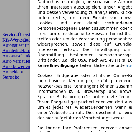
Dadurch ist es möglich, personalisierte Werb
Ihren Interessen auszuspielen, unser Angeb
und dessen Verwendung zu analysieren. Klicke
unten rechts, um dem Einsatz von einwill
Cookies und der damit verbundenen 
personenbezogener Daten zuzustimmen oder d
links, um eine detaillierte Auswahl hinsichtli
Service-Übersicht
treffen oder um der Verarbeitung personenbe
Kfz-Werkstätten
widersprechen, soweit diese auf Grundla
Autohäuser und Händler
Interessen erfolgt. Die Einwilligung um
Autoteile-Händler
Übermittlung bestimmter personenbezo
Autowaschanlagen
Drittländer, u.a. die USA, nach Art. 49 (1) (a) 
Auto verkaufen
›
keine Einwilligung
erteilen, klicken Sie bitte
hier
Auto bewerten
›
Anmelden
›
Cookies, Endgeräte- oder ähnliche Online-K
Startseite
login-basierte Kennungen, zufällig generi
netzwerkbasierte Kennungen) können zusam
Informationen (z. B. Browsertyp und Browse
Sprache, Bildschirmgröße, unterstützte Techno
Ihrem Endgerät gespeichert oder von dort au
um es jedes Mal wiederzuerkennen, wenn e
einer Webseite aufruft. Dies geschieht für ei
der hier aufgeführten Verarbeitungszwecke.
Sie können Ihre Präferenzen jederzeit anpas