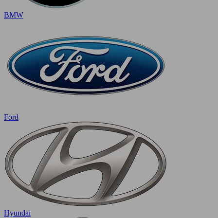
BMW
Ford
Hyundai