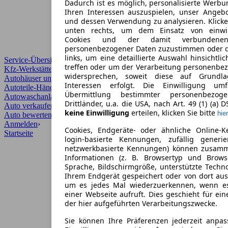
Dadurch ist es möglich, personalisierte Werb
Ihren Interessen auszuspielen, unser Angeb
und dessen Verwendung zu analysieren. Klicke
unten rechts, um dem Einsatz von einwill
Cookies und der damit verbundenen 
personenbezogener Daten zuzustimmen oder d
links, um eine detaillierte Auswahl hinsichtli
Service-Übersicht
treffen oder um der Verarbeitung personenbe
Kfz-Werkstätten
widersprechen, soweit diese auf Grundla
Autohäuser und Händler
Interessen erfolgt. Die Einwilligung um
Autoteile-Händler
Übermittlung bestimmter personenbezo
Autowaschanlagen
Drittländer, u.a. die USA, nach Art. 49 (1) (a) 
Auto verkaufen
›
keine Einwilligung
erteilen, klicken Sie bitte
hier
Auto bewerten
›
Anmelden
›
Cookies, Endgeräte- oder ähnliche Online-K
Startseite
login-basierte Kennungen, zufällig generi
netzwerkbasierte Kennungen) können zusam
Informationen (z. B. Browsertyp und Browse
Sprache, Bildschirmgröße, unterstützte Techno
Ihrem Endgerät gespeichert oder von dort au
um es jedes Mal wiederzuerkennen, wenn e
einer Webseite aufruft. Dies geschieht für ei
der hier aufgeführten Verarbeitungszwecke.
Sie können Ihre Präferenzen jederzeit anpas