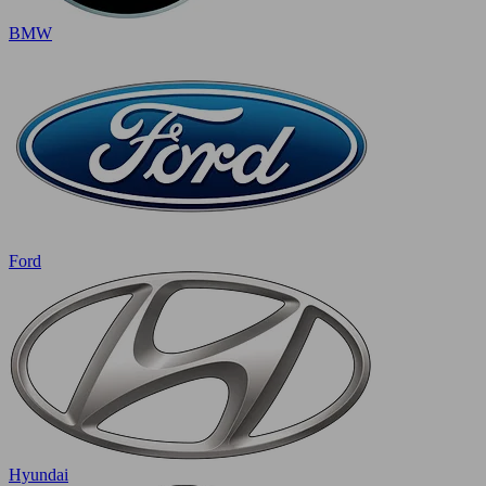
BMW
Ford
Hyundai