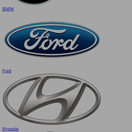
BMW
Ford
Hyundai