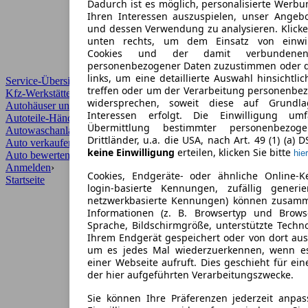
Dadurch ist es möglich, personalisierte Werb
Ihren Interessen auszuspielen, unser Angeb
und dessen Verwendung zu analysieren. Klicke
unten rechts, um dem Einsatz von einwill
Cookies und der damit verbundenen 
personenbezogener Daten zuzustimmen oder d
links, um eine detaillierte Auswahl hinsichtli
Service-Übersicht
treffen oder um der Verarbeitung personenbe
Kfz-Werkstätten
widersprechen, soweit diese auf Grundla
Autohäuser und Händler
Interessen erfolgt. Die Einwilligung um
Autoteile-Händler
Übermittlung bestimmter personenbezo
Autowaschanlagen
Drittländer, u.a. die USA, nach Art. 49 (1) (a) 
Auto verkaufen
›
keine Einwilligung
erteilen, klicken Sie bitte
hier
Auto bewerten
›
Anmelden
›
Cookies, Endgeräte- oder ähnliche Online-K
Startseite
login-basierte Kennungen, zufällig generi
netzwerkbasierte Kennungen) können zusam
Informationen (z. B. Browsertyp und Browse
Sprache, Bildschirmgröße, unterstützte Techno
Ihrem Endgerät gespeichert oder von dort au
um es jedes Mal wiederzuerkennen, wenn e
einer Webseite aufruft. Dies geschieht für ei
der hier aufgeführten Verarbeitungszwecke.
Sie können Ihre Präferenzen jederzeit anpas